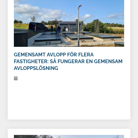
GEMENSAMT AVLOPP FÖR FLERA
FASTIGHETER: SÅ FUNGERAR EN GEMENSAM
AVLOPPSLÖSNING
Gemensamt avlopp kan sänka kostnaden per hushåll
och förenkla driften. Läs hur en gemensam
avloppslösning med BioKube Jupiter fungerar i
praktiken.