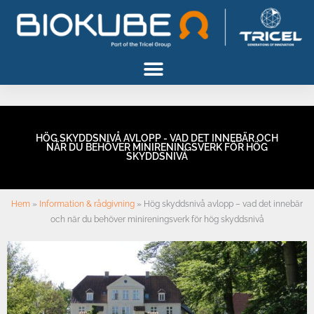
Gå
til
indholdet
HÖG SKYDDSNIVÅ AVLOPP - VAD DET INNEBÄR OCH
NÄR DU BEHÖVER MINIRENINGSVERK FÖR HÖG
SKYDDSNIVÅ
Hem
»
Information & rådgivning
»
Hög skyddsnivå avlopp – vad det innebär
och när du behöver minireningsverk för hög skyddsnivå