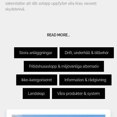
säkerställer att ditt avlopp uppfyller alla krav, oavsett
skyddsnivå.
READ MORE...
Stora anläggningar
Drift, underhåll & tillbehör
Fritidshusavlopp & miljövänliga alternativ
Ikke-kategoriseret
Information & rådgivning
Landskap
Våra produkter & system