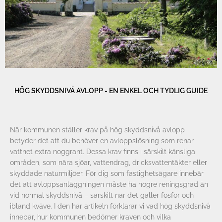
HÖG SKYDDSNIVÅ AVLOPP - EN ENKEL OCH TYDLIG GUIDE
När kommunen ställer krav på hög skyddsnivå avlopp
betyder det att du behöver en avloppslösning som renar
vattnet extra noggrant. Dessa krav finns i särskilt känsliga
områden, som nära sjöar, vattendrag, dricksvattentäkter eller
skyddade naturmiljöer. För dig som fastighetsägare innebär
det att avloppsanläggningen måste ha högre reningsgrad än
vid normal skyddsnivå – särskilt när det gäller fosfor och
ibland kväve. I den här artikeln förklarar vi vad hög skyddsnivå
innebär, hur kommunen bedömer kraven och vilka