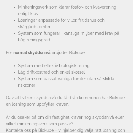
Minireningsverk som klarar fosfor- och kväverening
enligt krav
Lösningar anpassade för villor, fritidshus och
skärgårdstomter
System som fungerar i känsliga miljöer med krav på
hög reningsgrad
För
normal skyddsnivå
erbjuder Biokube:
System med effektiv biologisk rening
Låg driftkostnad och enkel skötsel
System som passat vanliga tomter utan särskilda
riskzoner
Oavsett vilken skyddsnivå du får från kommunen har Biokube
en lösning som uppfyller kraven.
Är du osäker på om din fastighet kräver hög skyddsnivå eller
vilket minireningsverk som passar?
Kontakta oss på Biokube – vi hjälper dig välja rätt lösning och