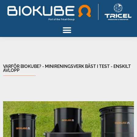
Gå
til
indholdet
VARFÖR BIOKUBE? - MINIRENINGSVERK BÄST I TEST - ENSKILT
AVLOPP