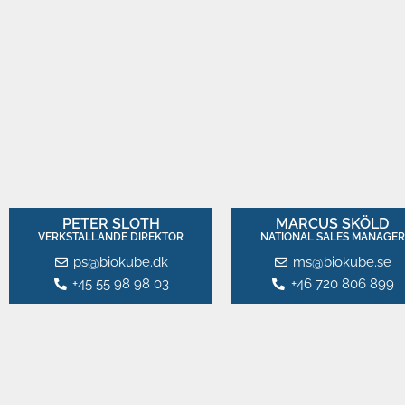
PETER SLOTH
MARCUS SKÖLD​
VERKSTÄLLANDE DIREKTÖR
NATIONAL SALES MANAGER​
ps@biokube.dk
ms@biokube.se
+45 55 98 98 03
+46 720 806 899