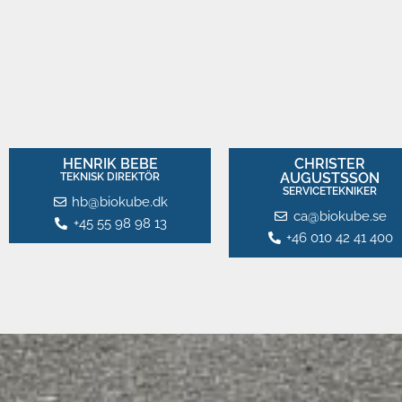
HENRIK BEBE
CHRISTER
AUGUSTSSON
TEKNISK DIREKTÖR
SERVICETEKNIKER
hb@biokube.dk
ca@biokube.se
+45 55 98 98 13
+46 010 42 41 400