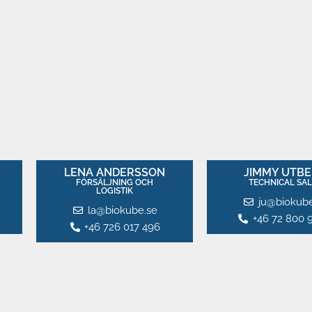
LENA ANDERSSON
JIMMY UTB
FÖRSÄLJNING OCH
TECHNICAL SAL
LOGISTIK
ju@biokube
la@biokube.se
+46 72 800 
+46 726 017 496