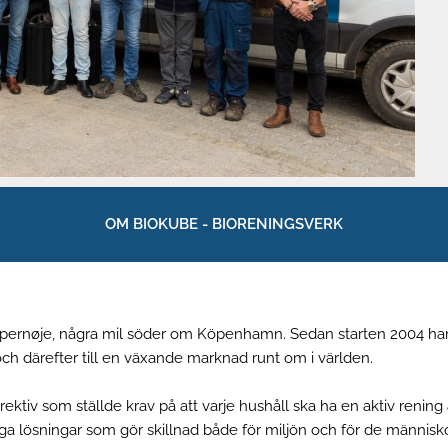
OM BIOKUBE - BIORENINGSVERK
pernøje, några mil söder om Köpenhamn. Sedan starten 2004 har v
ch därefter till en växande marknad runt om i världen.
tiv som ställde krav på att varje hushåll ska ha en aktiv rening av
nliga lösningar som gör skillnad både för miljön och för de männi