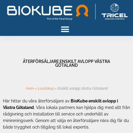
Gå
til
indholdet
ÅTERFÖRSÄLJARE ENSKILT AVLOPP VÄSTRA
GÖTALAND
Hem
»
Landskap
»
Enskilt avlopp Västra Götaland
Här hittar du våra återförsäljare av
BioKube enskilt avlopp i
Västra Götaland
. Våra lokala partners kan hjälpa dig med allt från
rådgivning och installation till service och underhåll av
minireningsverk. Genom att välja en återförsäljare nära dig får du
både trygghet och tillgång till lokal expertis.