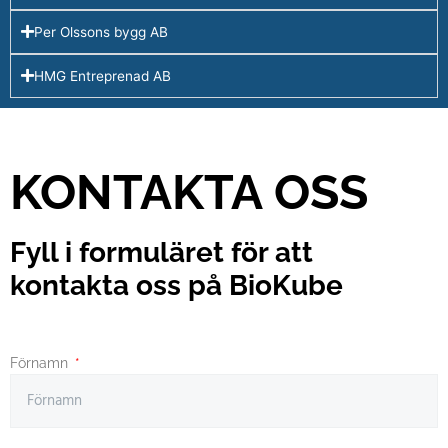
Per Olssons bygg AB
HMG Entreprenad AB
KONTAKTA OSS
Fyll i formuläret för att
kontakta oss på BioKube
Förnamn